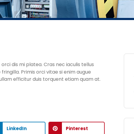
 orci dis mi platea. Cras nec iaculis tellus
ringilla. Primis orci vitae si enim augue
llam efficitur duis torquent etiam quam at.
LinkedIn
Pinterest