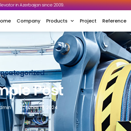
 Elevator in Azerbaijan since 2009.
Home
Company
Products
Project
Reference
ncategorized
mple Post
dmin
Şubat 19, 2024