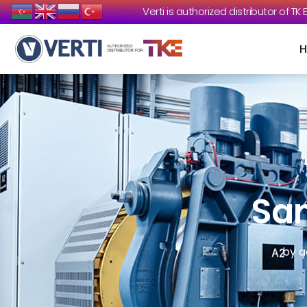
Verti is authorized distributor of TK
U
Sa
by
a